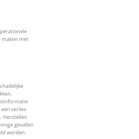
operationele
te maken met
chadelijke
kken.
ntinformatie
 een verlies
. Herstellen
ommige gevallen
eld worden.