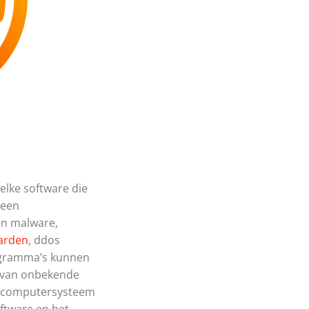
elke software die
 een
en malware,
arden
, ddos
rogramma’s kunnen
ls van onbekende
n computersysteem