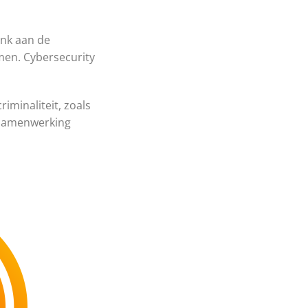
enk aan de
men. Cybersecurity
iminaliteit, zoals
e samenwerking