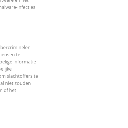
ftware en het
malware-infecties
cybercriminelen
mensen te
oelige informatie
elijke
m slachtoffers te
aal niet zouden
n of het