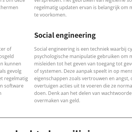
ers om deze
verspreiden. Het gebruiken van legitieme so
eschermen
regelmatig updaten ervan is belangrijk om 
te voorkomen.
Social engineering
er of
Social engineering is een techniek waarbij 
losgeld
psychologische manipulatie gebruiken om 
len kunnen
misleiden tot het geven van toegang tot gev
als gevolg
of systemen. Deze aanpak speelt in op mens
et regelmatig
eigenschappen zoals vertrouwen en angst, o
n software
overtuigen acties uit te voeren die ze norm
n
doen. Denk aan het delen van wachtwoorde
overmaken van geld.