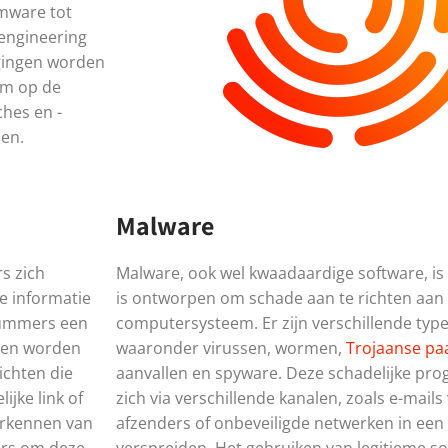
mware tot
 engineering
igingen worden
om op de
ches en -
men.
Malware
s zich
Malware, ook wel kwaadaardige software, is 
e informatie
is ontworpen om schade aan te richten aan
dnummers een
computersysteem. Er zijn verschillende typ
llen worden
waaronder virussen, wormen,
Trojaanse pa
ichten die
aanvallen en spyware. Deze schadelijke p
ijke link of
zich via verschillende kanalen, zoals e-mai
erkennen van
afzenders of onbeveiligde netwerken in ee