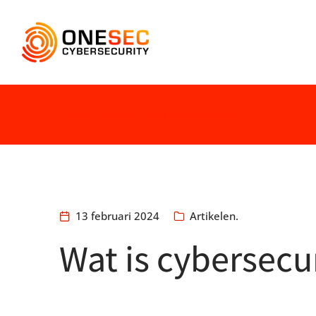
Home
Artikelen.
Wat is cybersecurity?
You are here:
13 februari 2024
Artikelen.
Wat is cybersecu