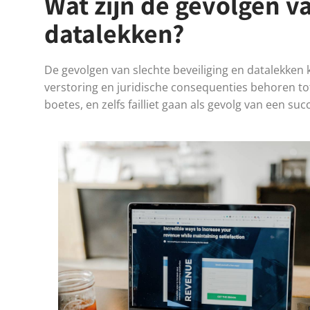
Wat zijn de gevolgen va
datalekken?
De gevolgen van slechte beveiliging en datalekken k
verstoring en juridische consequenties behoren to
boetes, en zelfs failliet gaan als gevolg van een su