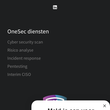
OneSec diensten
Cyber security scan
Risico analyse
Incident response
Pentesting
Interim CISO