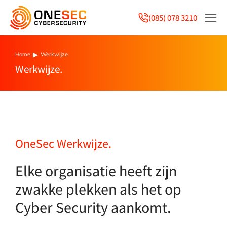
(085) 078 3210
Home
Werkwijze.
You are here:
Werkwijze.
OneSec Werkwijze.
Elke organisatie heeft zijn
zwakke plekken als het op
Cyber Security aankomt.