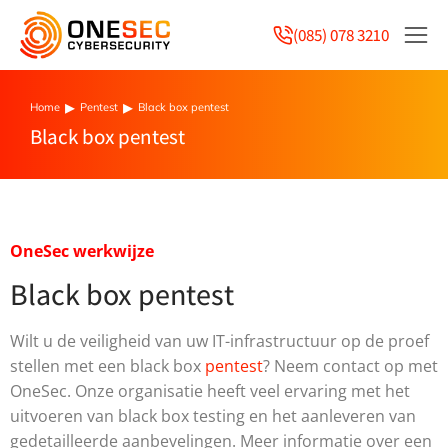
(085) 078 3210
Home
Pentest
Black box pentest
You are here:
Black box pentest
OneSec werkwijze
Black box pentest
Wilt u de veiligheid van uw IT-infrastructuur op de proef
stellen met een black box
pentest
? Neem contact op met
OneSec. Onze organisatie heeft veel ervaring met het
uitvoeren van black box testing en het aanleveren van
gedetailleerde aanbevelingen. Meer informatie over een