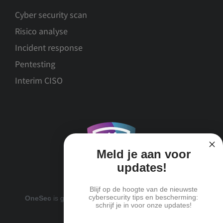
Cyber security scan
Risico analyse
Incident response
Pentesting
Interim CISO
Meld je aan voor
updates!
Blijf op de hoogte van de nieuwste
cybersecurity tips en bescherming:
OneSec
is gecertificeerd deelnemer van
ICTWaarborg
schrijf je in voor onze updates!
Email