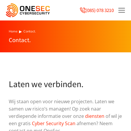
(085) 078 3210
Home
Contact.
You are here:
Contact.
Laten we verbinden.
Wij staan open voor nieuwe projecten. Laten we
samen uw risico’s managen! Op zoek naar
verdiepende informatie over onze
diensten
of wil je
een gratis
Cyber Security Scan
afnemen? Neem
contact op met OneSec.