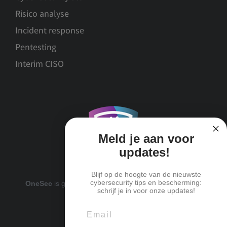
Risico analyse
Incident response
Pentesting
Interim CISO
Meld je aan voor
updates!
Blijf op de hoogte van de nieuwste
cybersecurity tips en bescherming:
OneSec
is gecertificeerd deelnemer van
ICTWaarborg
schrijf je in voor onze updates!
Email