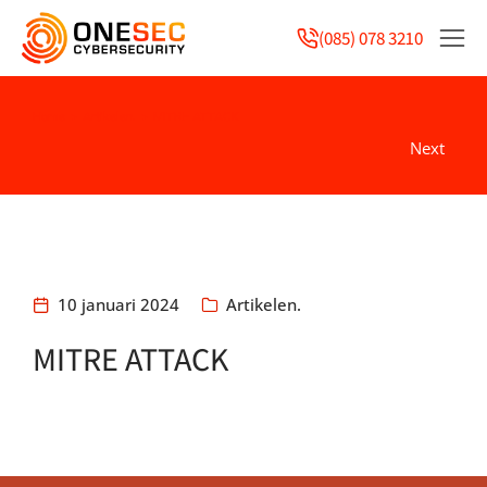
(085) 078 3210
Home
Artikelen.
MITRE ATTACK
You are here:
Next
10 januari 2024
Artikelen.
MITRE ATTACK