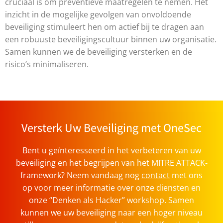
cruciaal is om preventieve maatregelen te nemen. Het
inzicht in de mogelijke gevolgen van onvoldoende
beveiliging stimuleert hen om actief bij te dragen aan
een robuuste beveiligingscultuur binnen uw organisatie.
Samen kunnen we de beveiliging versterken en de
risico’s minimaliseren.
Versterk Uw Beveiliging met OneSec
Bent u geïnteresseerd in het verbeteren van uw
beveiliging en het begrijpen van het MITRE ATTACK-
framework? Neem vandaag nog
contact
met ons
op voor meer informatie over onze diensten en
onze “Denken als Hacker” workshop. Samen
kunnen we uw beveiliging naar een hoger niveau