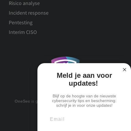
Risico analyse
Incident response
Pentesting
Interim CISO
Meld je aan voor
updates!
Blijf op de hoogte van de nieuwste
cybersecurity tips en bescherming:
OneSec
is gecertificeerd deelnemer van
ICTWaarborg
schrijf je in voor onze updates!
Email