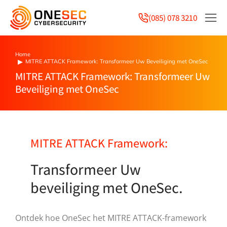
(085) 078 3210
Home
You are here:
MITRE ATTACK Framework: Transformeer Uw Beveiliging met OneSec
MITRE ATTACK Framework: Transformeer Uw
Beveiliging met OneSec
MITRE ATTACK Framework:
Transformeer Uw
beveiliging met OneSec.
Ontdek hoe OneSec het MITRE ATTACK-framework